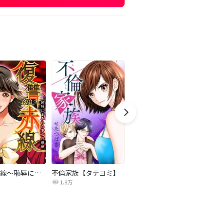
復讐の赤線～恥辱にまみれた少女の運命～【タテヨミ】
不倫家族【タテヨミ】
夫を社会的に抹殺する5つの方法
1.8万
629.5万