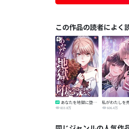
この作品の読者によく
あなたを地獄に堕とすまで
私がわたしを
833.8万
606.4万
同じジャンルの人気作