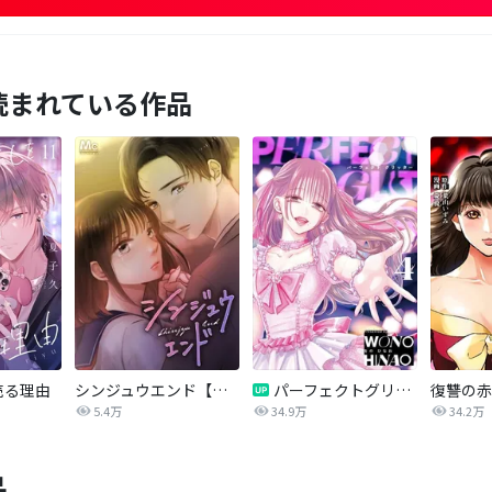
読まれている作品
売る理由
シンジュウエンド【タテヨミ】
パーフェクトグリッター
5.4万
34.9万
34.2万
品