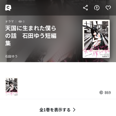
ドラマ
0
天国に生まれた僕ら
の話 石田ゆう短編
集
石田ゆう
869
全1巻を表示する