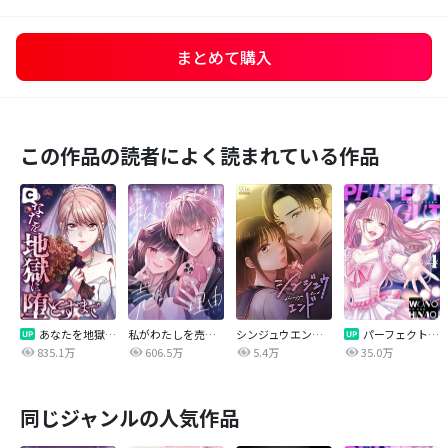
まとめて購入
この作品の読者によく読まれている作品
あなたを地獄に堕とすまで
私がわたしを売る理由
シンジュウエンド【タテヨミ】
パーフェクトグリッター
835.1万
606.5万
5.4万
35.0万
同じジャンルの人気作品