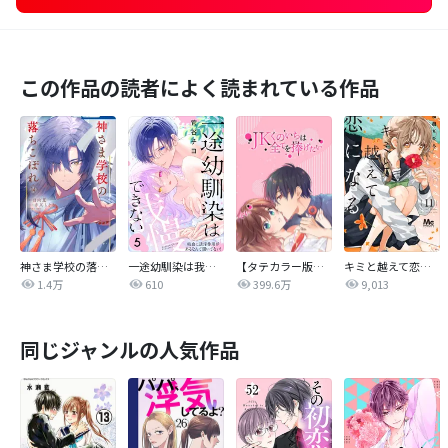
この作品の読者によく読まれている作品
神さま学校の落ちこぼれ
一途幼馴染は我慢できない～吸血に誘淫作用があるなんて聞いてない！～
【タテカラー版】JKくのいちは全てを捧げたい
キミと越えて恋になる 単行本版
1.4万
610
399.6万
9,013
同じジャンルの人気作品