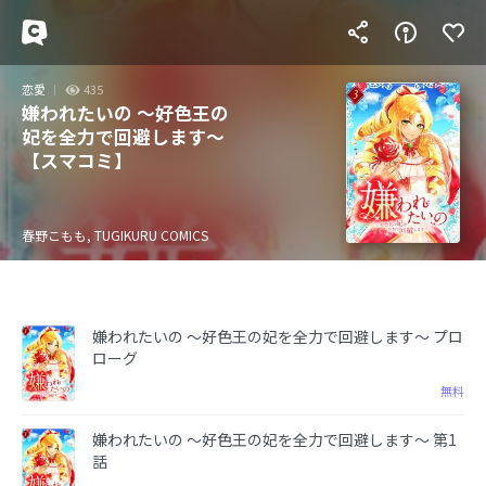
恋愛
435
嫌われたいの ～好色王の
妃を全力で回避します～
【スマコミ】
春野こもも, TUGIKURU COMICS
嫌われたいの ～好色王の妃を全力で回避します～ プロ
ローグ
無料
嫌われたいの ～好色王の妃を全力で回避します～ 第1
話