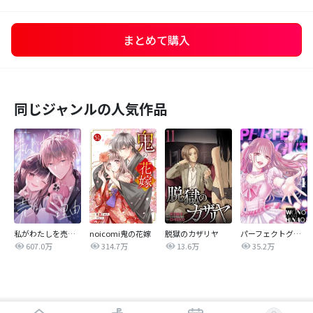
まとめて購入
同じジャンルの人気作品
私がわたしを売る理由
noicomi鬼の花嫁
脱獄のカザリヤ
パーフェクトグリッター
607.0万
314.7万
13.6万
35.2万