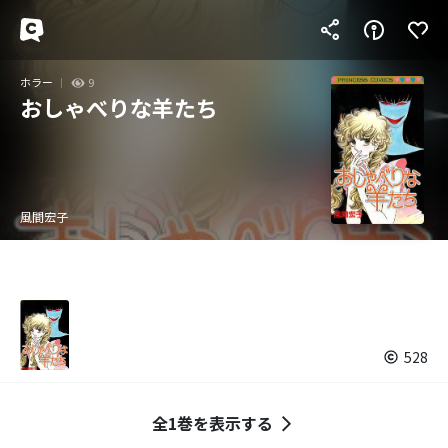
ホラー
9
おしゃべりな羊たち
風間宏子
528
全1巻を表示する