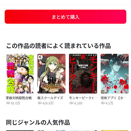
まとめて購入
この作品の読者によく読まれている作品
家族対抗殺戮合戦
廃スクールデイズ
モンキーピーク the Rock
怪奇アプリ【タテヨミ】
93.0万
426.8万
4,189
4.2万
同じジャンルの人気作品