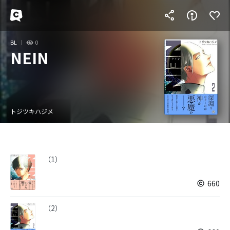
BL
0
NEIN
トジツキハジメ
（1）
660
（2）