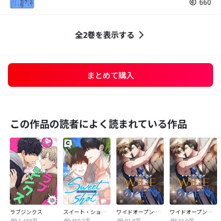
660
全2巻を表示する
まとめて購入
この作品の読者によく読まれている作品
ラブジンクス
スイート・ショット
ワイドオープン【改訂版】
ワイドオープン【完全版】
1,669万
450.2万
91.8万
33.0万