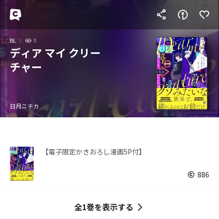
BL
0
ディア マイ クリー
チャー
日月ニチカ
【電子限定かきおろし漫画5P付】
886
全1巻を表示する