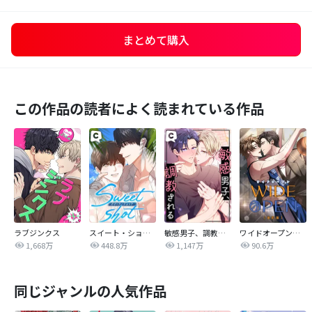
まとめて購入
この作品の読者によく読まれている作品
ラブジンクス
スイート・ショット
敏感男子、調教される
ワイドオープン【改訂版】
1,668万
448.8万
1,147万
90.6万
同じジャンルの人気作品