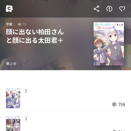
学園
79
顔に出ない柏田さん
と顔に出る太田君＋
東ふゆ
1
759
2