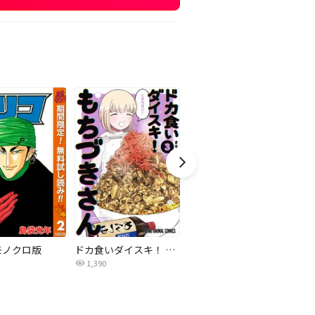
モノクロ版
ドカ食いダイスキ！ もちづきさん
ヤニねこ
玉
1,390
2,544