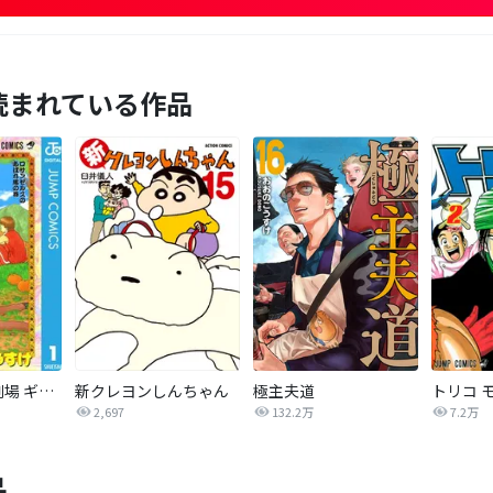
読まれている作品
増田こうすけ劇場 ギャグマンガ日和
新クレヨンしんちゃん
極主夫道
トリコ 
2,697
132.2万
7.2万
品