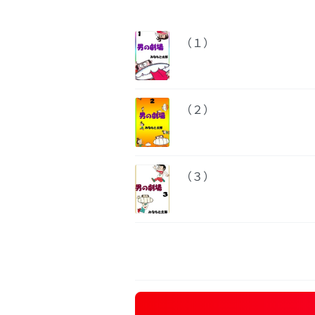
（１）
（２）
（３）