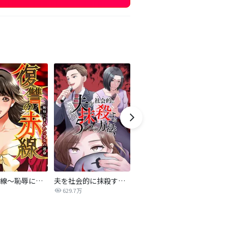
復讐の赤線～恥辱にまみれた少女の運命～【タテヨミ】
夫を社会的に抹殺する5つの方法
不倫家族【タテヨミ】
629.7万
1.9万