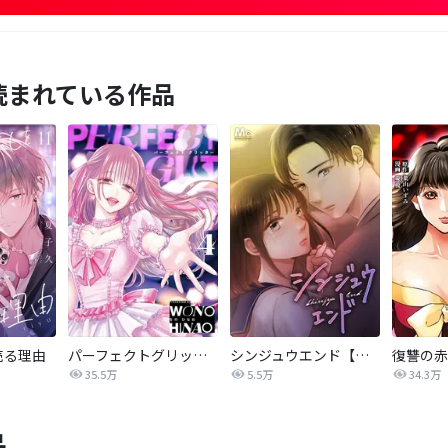
読まれている作品
売る理由
パーフェクトグリッター
シンジュウエンド【タテヨミ】
35.5万
5.5万
34.3万
品