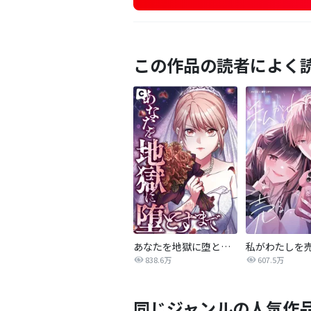
この作品の読者によく
あなたを地獄に堕とすまで
私がわたしを
838.6万
607.5万
同じジャンルの人気作