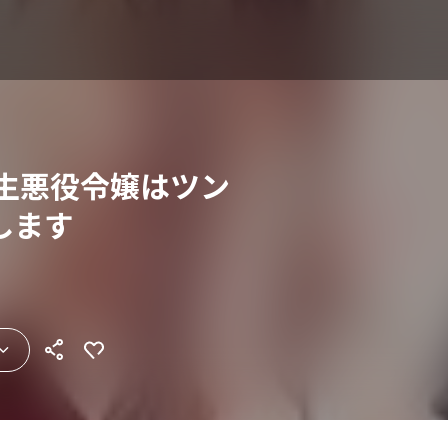
転生悪役令嬢はツン
します