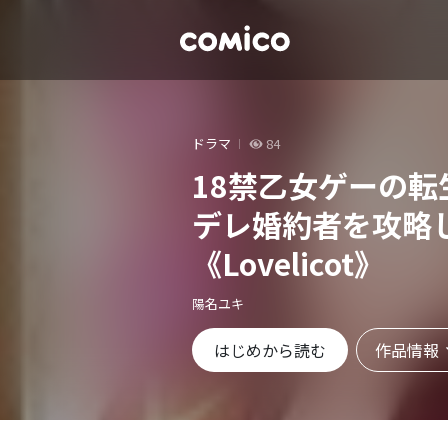
ドラマ
84
18禁乙女ゲーの
デレ婚約者を攻略
《Lovelicot》
陽名ユキ
作品情報
はじめから読む