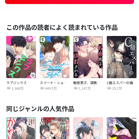
この作品の読者によく読まれている作品
ラブジンクス
スイート・ショット
敏感男子、調教される
C級エスパーの備忘録
1,668万
449.3万
1,147万
29.2万
同じジャンルの人気作品