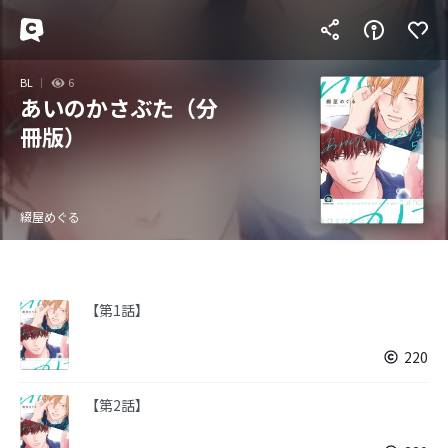
BL
6
あいのかさぶた（分
冊版）
綴屋めぐる
【第1話】
220
【第2話】