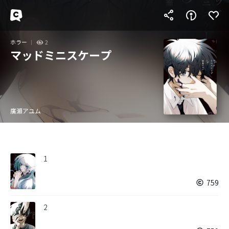
ホラー
2
マッドミニスケープ
廣瀬アユム
1
759
2