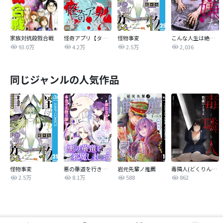
家族対抗殺戮合戦
怪奇アプリ【タテヨミ】
怪物事変
こんな人生は絶対嫌だ
93.0万
4.2万
2.5万
2,036
同じジャンルの人気作品
怪物事変
悪の華道を行きましょう
岩元先輩ノ推薦
毒隣人(どくりんじん) 分冊版
2.5万
8.1万
588
862