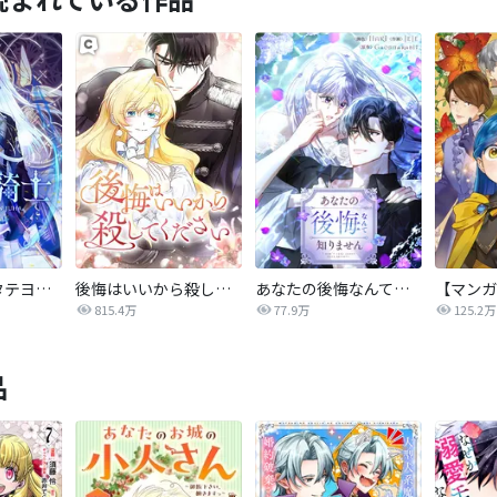
氷華の騎士【タテヨミ】
後悔はいいから殺してください
あなたの後悔なんて知りません【タテヨミ】
815.4万
77.9万
125.2万
品