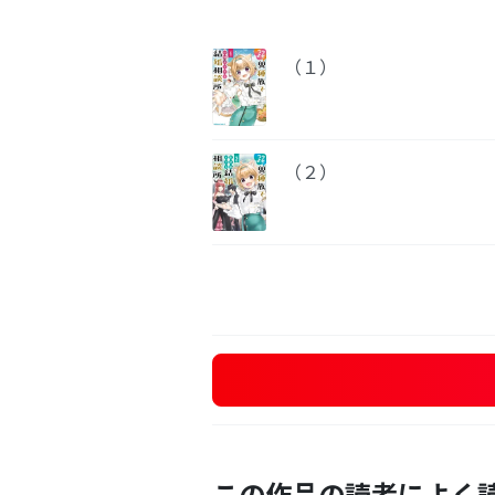
（１）
（２）
この作品の読者によく