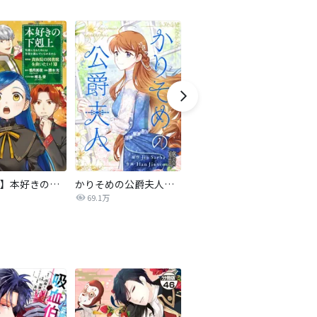
【マンガ】本好きの下剋上 第四部
かりそめの公爵夫人【タテヨミ】
転生したら平民でした。～生活水準に耐えられないので貴族を目指します～（コミック）
69.1万
9.1万