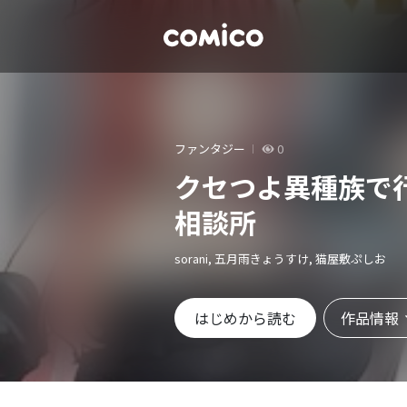
ファンタジー
0
クセつよ異種族で
相談所
sorani, 五月雨きょうすけ, 猫屋敷ぷしお
作品情報
はじめから読む