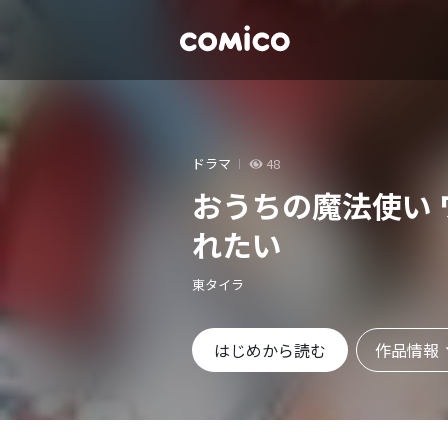
ドラマ
48
おうちの魔法使い
れたい
東タイラ
作品情報
はじめから読む