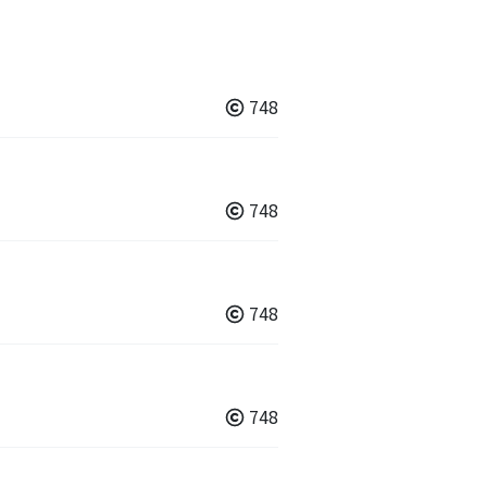
748
748
748
748