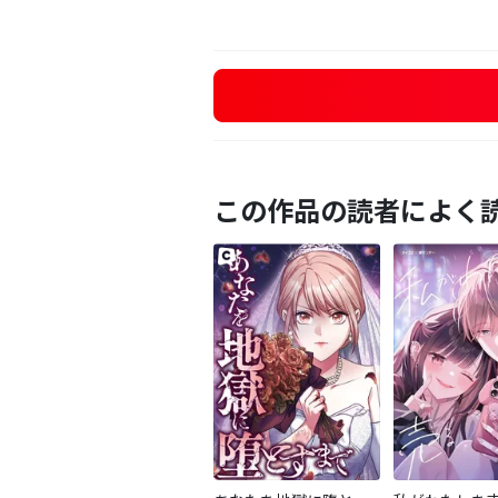
この作品の読者によく