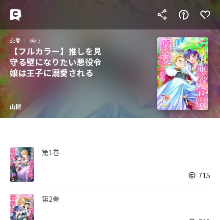
恋愛
3
【フルカラー】推しを見
守る壁になりたい悪役令
嬢は王子に溺愛される
山閖
第1巻
715
第2巻