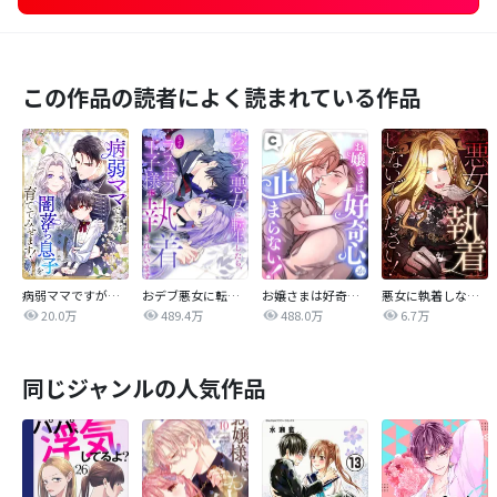
この作品の読者によく読まれている作品
病弱ママですが、闇落ち息子を育ててみせます！【タテヨミ】
おデブ悪女に転生したら、なぜかラスボス王子様に執着されています
お嬢さまは好奇心が止まらない！
悪女に執着しないでください！【タテヨミ】
20.0万
489.4万
488.0万
6.7万
同じジャンルの人気作品