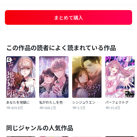
まとめて購入
この作品の読者によく読まれている作品
あなたを地獄に堕とすまで
私がわたしを売る理由
シンジュウエンド【タテヨミ】
パーフェクトグリッター
839.8万
608.2万
5.5万
35.8万
同じジャンルの人気作品