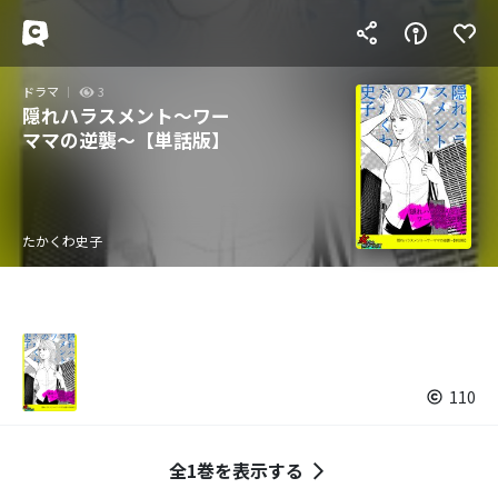
ドラマ
3
隠れハラスメント～ワー
ママの逆襲～【単話版】
たかくわ史子
110
全1巻を表示する