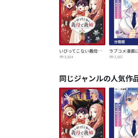
いびってこない義母と義姉
9,834
3,667
同じジャンルの人気作