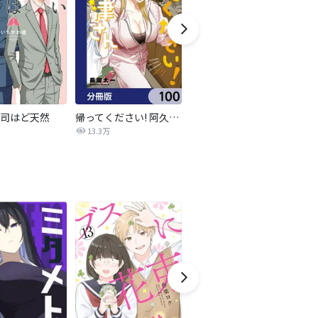
司はど天然
帰ってください! 阿久津さん【分冊版】
ニュートーキョーカモフラージュアワー
13.3万
1,278