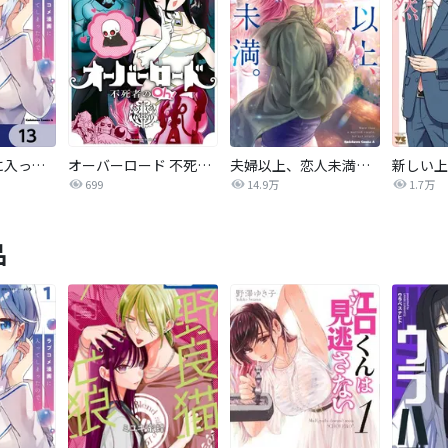
ラブコメ漫画に入ってしまったので、推しの負けヒロインを全力で幸せにする【分冊版】
オーバーロード 不死者のOh!
夫婦以上、恋人未満。【分冊版】
新しい上
699
14.9万
1.7万
品