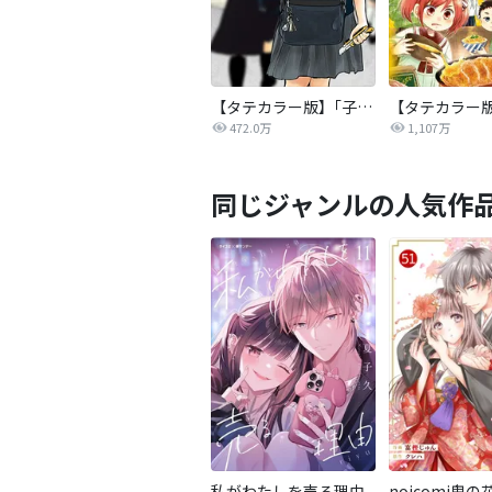
【タテカラー版】｢子供を殺してください｣という親たち
472.0万
1,107万
同じジャンルの人気作
私がわたしを売る理由
noicomi鬼の