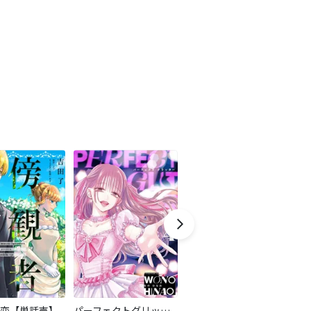
恋【単話売】
パーフェクトグリッター
モラハラサレ妻のシタ復讐