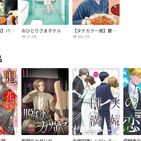
【タテカラー版】パパと親父のウチご飯
おひとりさまホテル
【タテカラー版】鹿楓堂よついろ日和
27.3万
892.7万
品
花嫁
脱獄のカザリヤ
夫婦円満レシピ～それでも夫を愛している～
傍観者の