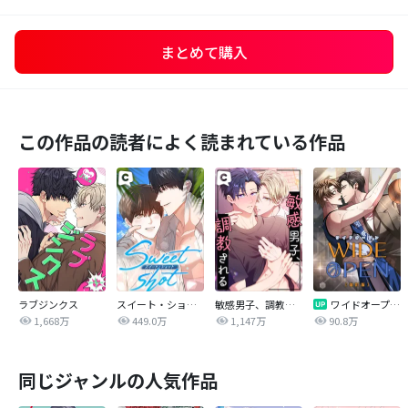
まとめて購入
この作品の読者によく読まれている作品
ラブジンクス
スイート・ショット
敏感男子、調教される
ワイドオープン【改訂版】
1,668万
449.0万
1,147万
90.8万
同じジャンルの人気作品