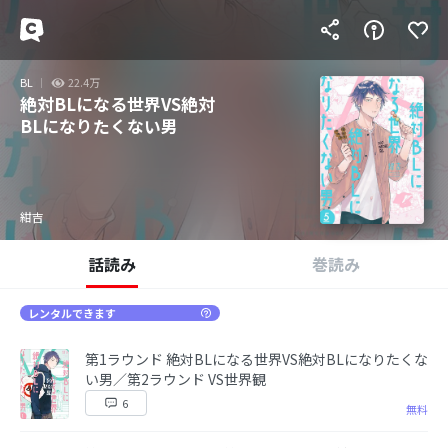
BL
22.4万
絶対BLになる世界VS絶対
BLになりたくない男
紺吉
話読み
巻読み
レンタルできます
第1ラウンド 絶対BLになる世界VS絶対BLになりたくな
い男／第2ラウンド VS世界観
6
無料