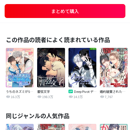
まとめて購入
この作品の読者によく読まれている作品
うちのネズミがS級覚醒者で困ってます
響弦文字
Deep Pivot ディープピボット【全年齢版】
婚約破棄された悪辣オメガは義兄公爵に執着される 【連載版】
16.3万
198.3万
14.3万
7,767
同じジャンルの人気作品