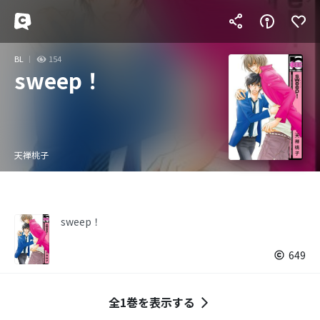
BL
154
sweep！
天禅桃子
sweep！
649
全1巻を表示する