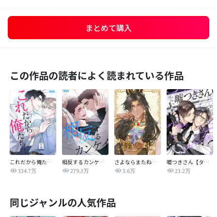
まとめて購入
この作品の読者によく読まれている作品
これだから俺たちは
相反するカンケイ【改訂版】
さよならまたね、僕の王【タテヨミ】
嘘つきさん【タテヨミ】
334.7万
279.3万
3.6万
23.2万
同じジャンルの人気作品