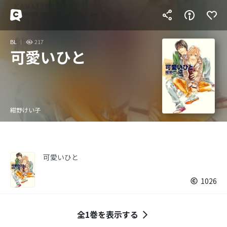
BL
217
可愛いひと
紺野けい子
可愛いひと
1026
全1巻を表示する