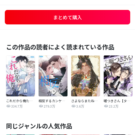
まとめて購入
この作品の読者によく読まれている作品
これだから俺たちは
相反するカンケイ【改訂版】
さよならまたね、僕の王【タテヨミ】
嘘つきさん【タテヨミ】
334.7万
279.3万
3.6万
23.2万
同じジャンルの人気作品