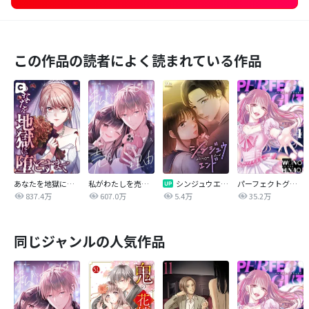
この作品の読者によく読まれている作品
あなたを地獄に堕とすまで
私がわたしを売る理由
シンジュウエンド【タテヨミ】
パーフェクトグリッター
837.4万
607.0万
5.4万
35.2万
同じジャンルの人気作品