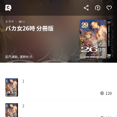
ドラマ
0
バカ女26時 分冊版
彩乃浦助, 遠野めざ
1
120
2