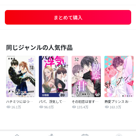
まとめて購入
同じジャンルの人気作品
ハチミツにはつこい
パパ、浮気してるよ？娘と二人でクズ夫を捨てます【分冊版】
その初恋は甘すぎる～恋愛処女には刺激が強い～
熱愛プリンス お兄ちゃんはキミが好き
16.1万
96.0万
135.4万
163.3万