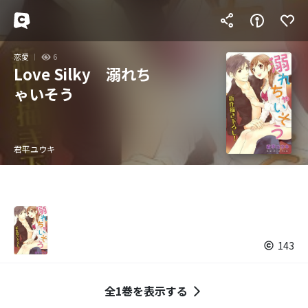
恋愛
6
Love Silky 溺れち
ゃいそう
君平ユウキ
143
全1巻を表示する