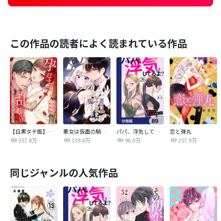
この作品の読者によく読まれている作品
【白黒タテ版】孕むまで乱れいけ～身代わり花嫁と軍服の猛愛
悪女は仮面の騎士に騙されない
パパ、浮気してるよ？娘と二人でクズ夫を捨てます【分冊版】
恋と弾丸
357.8万
339.4万
96.0万
257.9万
同じジャンルの人気作品