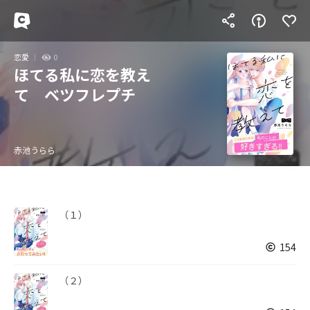
恋愛
0
ほてる私に恋を教え
て ベツフレプチ
赤池うらら
（１）
154
（２）