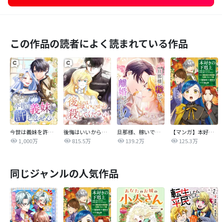
この作品の読者によく読まれている作品
今世は義妹を許しません
後悔はいいから殺してください
旦那様、稼いで離婚させていただきます！
【マンガ】本好きの下剋上 第四部
1,000万
815.5万
139.2万
125.3万
同じジャンルの人気作品