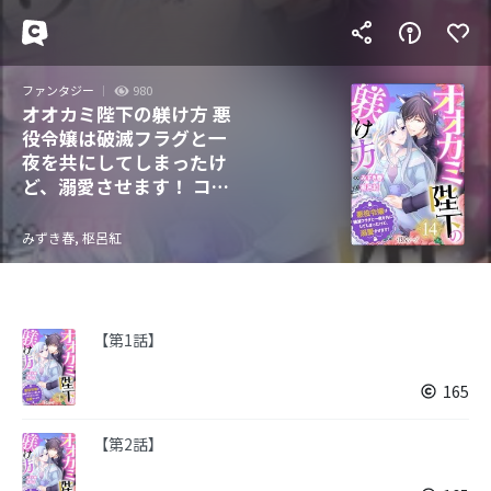
ファンタジー
980
オオカミ陛下の躾け方 悪
役令嬢は破滅フラグと一
夜を共にしてしまったけ
ど、溺愛させます！ コミ
ック版（分冊版）
みずき春, 枢呂紅
【第1話】
165
【第2話】