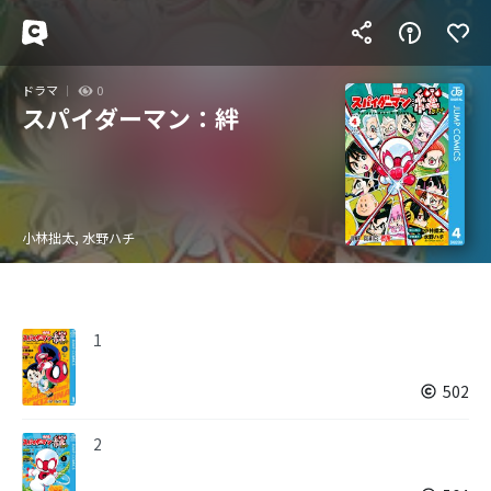
ドラマ
0
スパイダーマン：絆
小林拙太, 水野ハチ
1
502
2