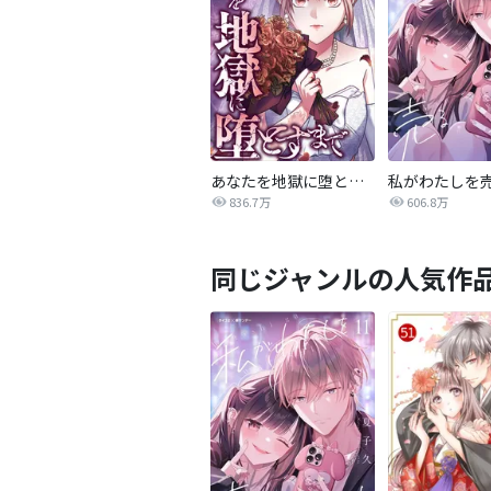
あなたを地獄に堕とすまで
私がわたしを
836.7万
606.8万
同じジャンルの人気作