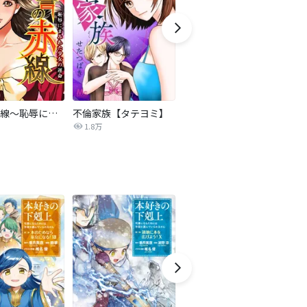
復讐の赤線～恥辱にまみれた少女の運命～【タテヨミ】
不倫家族【タテヨミ】
夫を社会的に抹殺する5つの方法
1.8万
629.6万