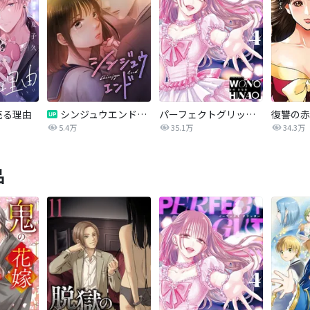
売る理由
シンジュウエンド【タテヨミ】
パーフェクトグリッター
5.4万
35.1万
34.3万
品