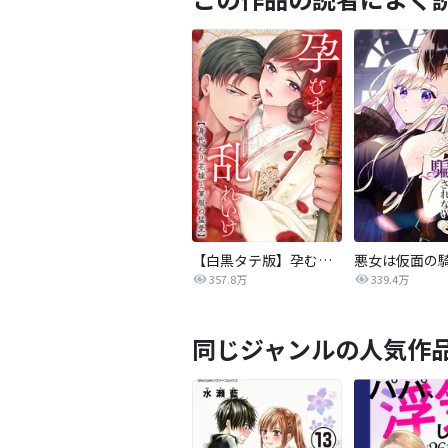
【白黒タテ版】孕むまで乱れいけ～身代わり花嫁と軍服の猛愛
357.8万
339.4万
同じジャンルの人気作