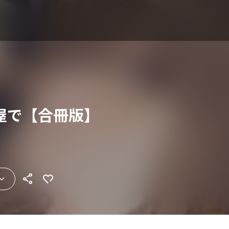
屋で【合冊版】