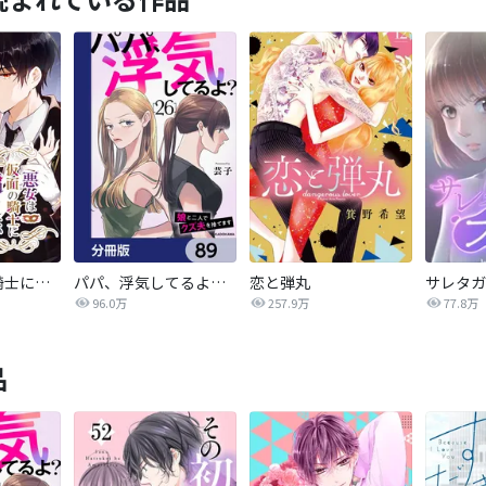
悪女は仮面の騎士に騙されない
パパ、浮気してるよ？娘と二人でクズ夫を捨てます【分冊版】
恋と弾丸
96.0万
257.9万
77.8万
品