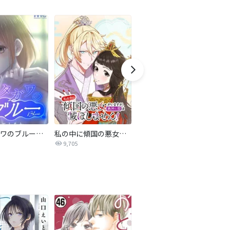
サレタガワのブルー【タテヨミ】
私の中に傾国の悪女がいますが、絶対に国は滅ぼしません！【タテヨミ】
最強ヒモ男に愛されまして
9,705
1.6万