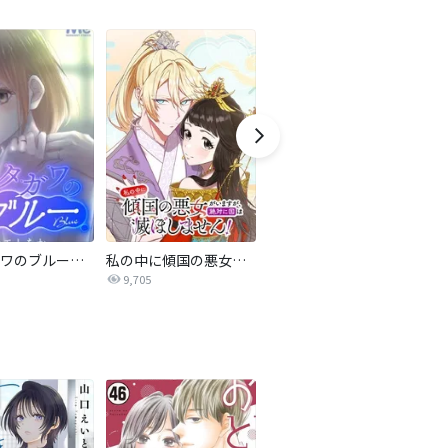
サレタガワのブルー【タテヨミ】
私の中に傾国の悪女がいますが、絶対に国は滅ぼしません！【タテヨミ】
最強ヒモ男に愛されまして
9,705
1.6万