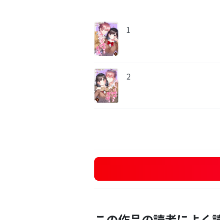
1
2
この作品の読者によく