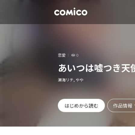
恋愛
0
あいつは嘘つき天
瀬海リチ, やや
作品情報
はじめから読む