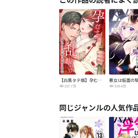
【白黒タテ版】孕むまで乱れいけ～身代わり花嫁と軍服の猛愛
357.7万
339.4万
同じジャンルの人気作