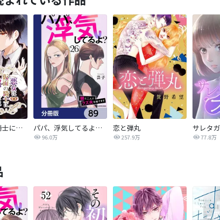
悪女は仮面の騎士に騙されない
パパ、浮気してるよ？娘と二人でクズ夫を捨てます【分冊版】
恋と弾丸
96.0万
257.9万
77.8万
品