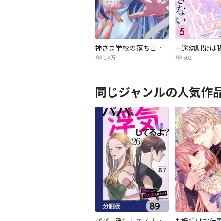
神さま学校の落ちこぼれ
1.4万
602
同じジャンルの人気作
パパ、浮気してるよ？娘と二人でクズ夫を捨てます【分冊版】