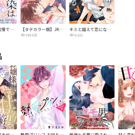
一途幼馴染は我慢できない～吸血に誘淫作用があるなんて聞いてない！～
【タテカラー版】JKくのいちは全てを捧げたい
キミと越えて恋になる 単行本版
399.6万
9,013
品
お嬢様はお仕置きが好き
熱愛プリンス お兄ちゃんはキミが好き
最強ヒモ男に愛されまして