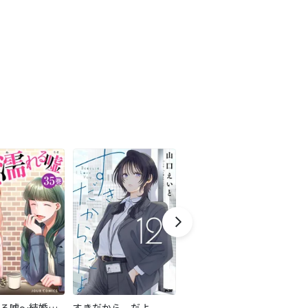
甘く濡れる嘘～結婚という名の復讐～
すきだから、だよ
ハチミツにはつこい