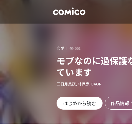
恋愛
661
モブなのに過保護
ています
三日月美夜, 林保彦, BAON
作品情報
はじめから読む