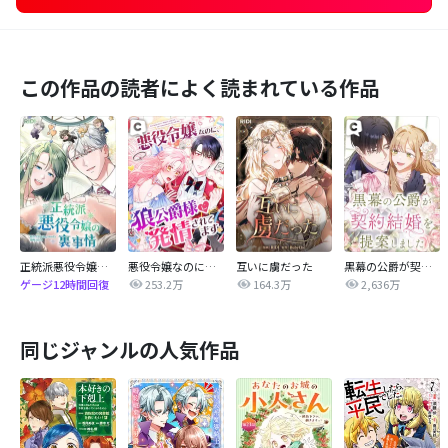
この作品の読者によく読まれている作品
正統派悪役令嬢の裏事情
悪役令嬢なのに、狼公爵様に発情されてます
互いに虜だった
黒幕の公爵が契約結婚を提案しました
253.2万
164.3万
2,636万
ゲージ12時間回復
同じジャンルの人気作品