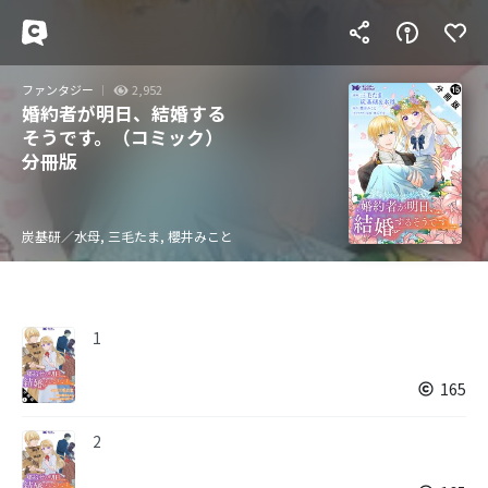
ファンタジー
2,952
婚約者が明日、結婚する
そうです。（コミック）
分冊版
炭基研／水母, 三毛たま, 櫻井みこと
1
165
2