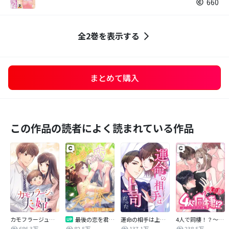
660
全2巻を表示する
まとめて購入
この作品の読者によく読まれている作品
カモフラージュ夫婦
最後の恋を君に捧ぐ～余命1年の御曹司～
運命の相手は上司だった
4人で同棲！？～逆ハーレムハウスへようこそ♥～【改訂版】
686.3万
82.5万
137.1万
238.5万