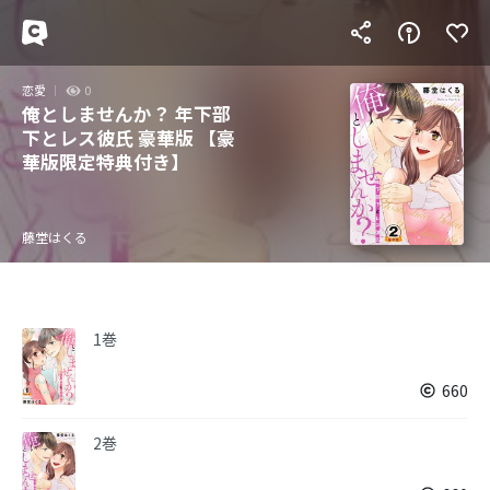
恋愛
0
俺としませんか？ 年下部
下とレス彼氏 豪華版 【豪
華版限定特典付き】
藤堂はくる
1巻
660
2巻