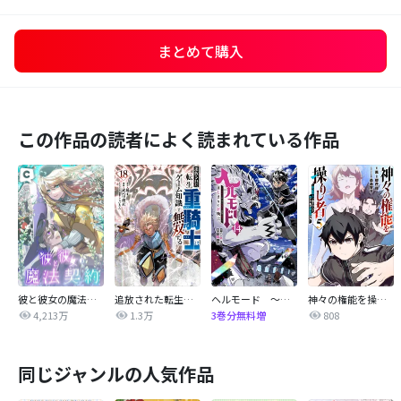
まとめて購入
この作品の読者によく読まれている作品
彼と彼女の魔法契約
追放された転生重騎士はゲーム知識で無双する
ヘルモード ～やり込み好きのゲーマーは廃設定の異世界で無双する～はじまりの召喚士
神々の権能を操りし者～能力数値『０』で蔑まれている俺だが、実は世界最強の一角～
4,213万
1.3万
808
3巻分無料増
同じジャンルの人気作品