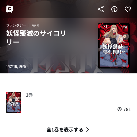
ファンタジー
0
妖怪殲滅のサイコリ
リー
狗之餌, 廃狼
1巻
781
全1巻を表示する