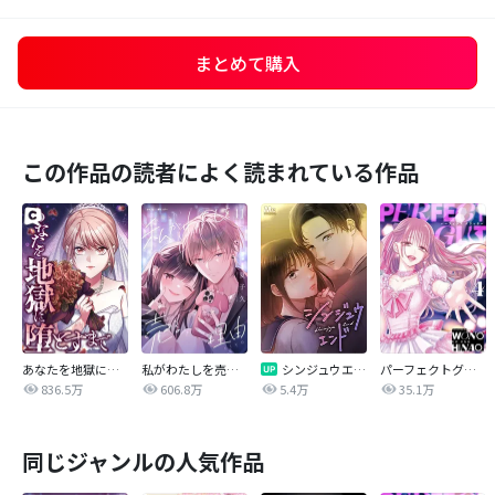
まとめて購入
この作品の読者によく読まれている作品
あなたを地獄に堕とすまで
私がわたしを売る理由
シンジュウエンド【タテヨミ】
パーフェクトグリッター
836.5万
606.8万
5.4万
35.1万
同じジャンルの人気作品