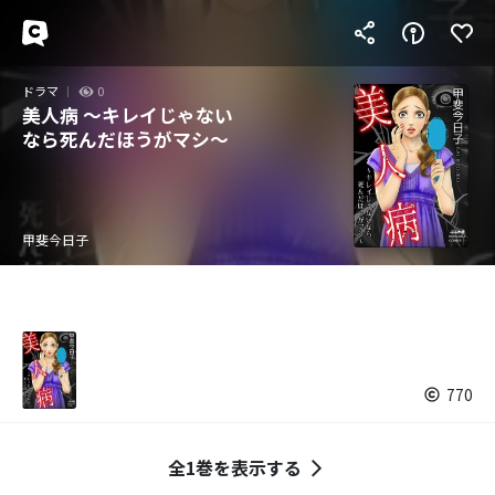
ドラマ
0
美人病 ～キレイじゃない
なら死んだほうがマシ～
甲斐今日子
770
全1巻を表示する