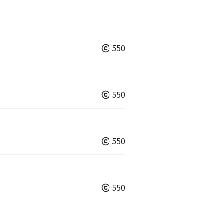
550
550
550
550