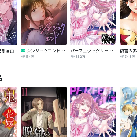
売る理由
シンジュウエンド【タテヨミ】
パーフェクトグリッター
5.4万
35.2万
34.3万
品