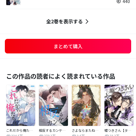
440
全2巻を表示する
まとめて購入
この作品の読者によく読まれている作品
これだから俺たちは
相反するカンケイ【改訂版】
さよならまたね、僕の王【タテヨミ】
嘘つきさん【タテヨミ】
334.5万
279.2万
3.6万
23.2万