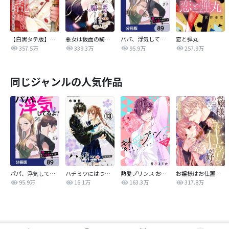
【白黒タテ版】孕むまで乱れいけ～身代わり花嫁と軍服の猛愛
悪女は仮面の騎士に騙されない
パパ、浮気してるよ？娘と二人でクズ夫を捨てます【分冊版】
恋と弾丸
357.5万
339.3万
95.9万
257.9万
同じジャンルの人気作品
パパ、浮気してるよ？娘と二人でクズ夫を捨てます【分冊版】
ハチミツにはつこい
熱愛プリンス お兄ちゃんはキミが好き
お嬢様はお仕置きが好き
95.9万
16.1万
163.3万
317.8万