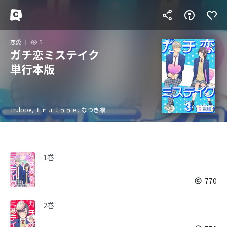
恋愛
5
ガチ恋ミステイク
単行本版
Trulppe, Ｔｒｕｌｐｐｅ, なつき凛
1巻
770
2巻