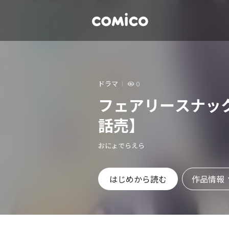
ドラマ
0
フェアリースナッ
話売】
おにょでらえら
作品情報
はじめから読む