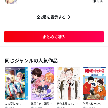
836
全2巻を表示する
まとめて購入
同じジャンルの人気作品
この音とまれ！
総長さま、溺愛中につき。～最強イケメンと愛され寮生活！？～ 分冊版
寿々木君のていねいな生活
学園ベビーシッターズ
12.3万
8,048
641
116.6万