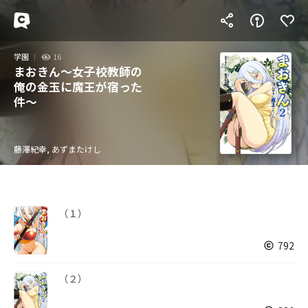
学園
16
まおきん～女子校教師の
俺の金玉に魔王が宿った
件～
藤澤紀幸, あずまたけし
（１）
792
（２）