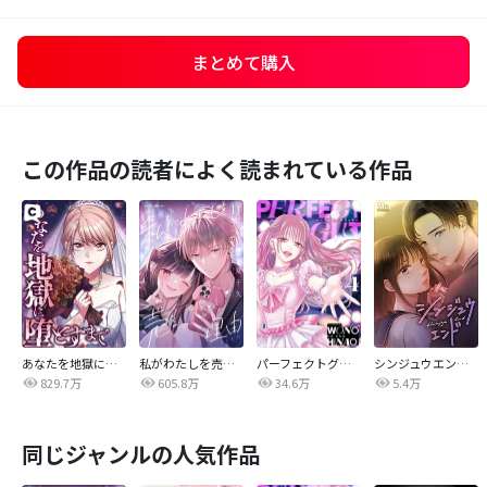
まとめて購入
この作品の読者によく読まれている作品
あなたを地獄に堕とすまで
私がわたしを売る理由
パーフェクトグリッター
シンジュウエンド【タテヨミ】
829.7万
605.8万
34.6万
5.4万
同じジャンルの人気作品