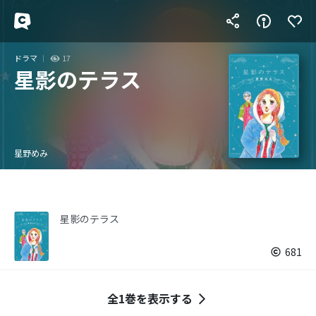
ドラマ
17
星影のテラス
星野めみ
星影のテラス
681
全1巻を表示する