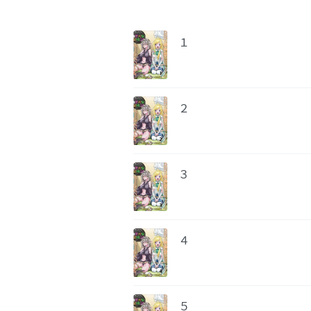
１
２
３
４
５