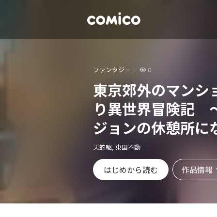
ファンタジー
0
東京郊外のマンシ
り異世界冒険記 
ジョンの休憩所に
～ 【連載版】
天蛇駆, 東国不動
作品情報
はじめから読む