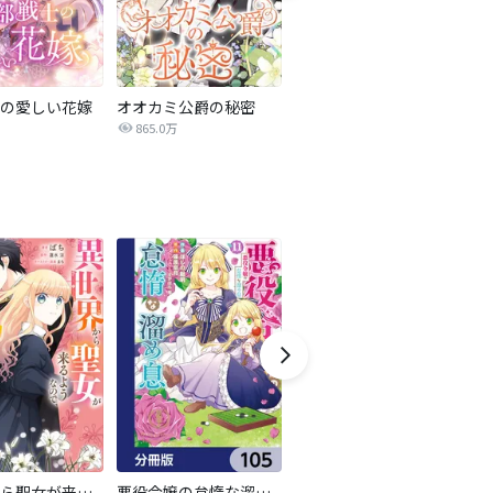
の愛しい花嫁
オオカミ公爵の秘密
転生した異世界で家政婦になりました！
865.0万
1.7億
異世界から聖女が来るようなので、邪魔者は消えようと思います【分冊版】
悪役令嬢の怠惰な溜め息【分冊版】
【単話版】意地悪姉と呼ばれた令嬢、実はとても優れた魔法使いでした。@COMIC
傷