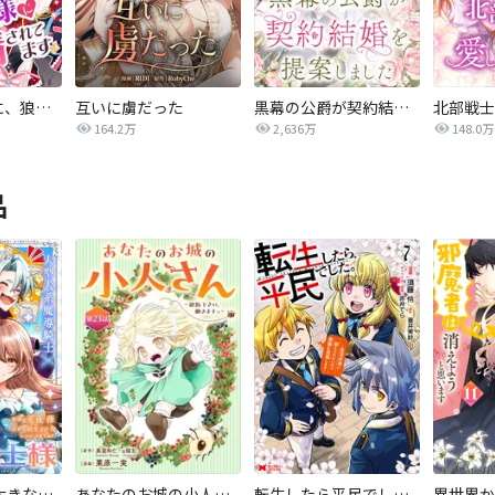
悪役令嬢なのに、狼公爵様に発情されてます
互いに虜だった
黒幕の公爵が契約結婚を提案しました
北部戦士
164.2万
2,636万
148.0万
品
私の主人は大きな犬系騎士様
あなたのお城の小人さん ～御飯下さい、働きますっ～（コミック）【分冊版】
転生したら平民でした。～生活水準に耐えられないので貴族を目指します～（コミック）