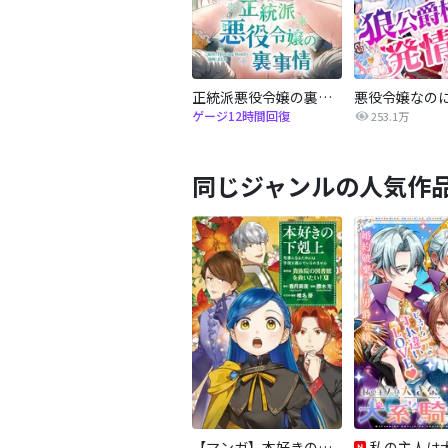
正統派悪役令嬢の裏事情
ゲージ12時間回復
253.1万
同じジャンルの人気作
【マンガ】本好きの下剋上 第四部