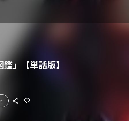
図鑑」【単話版】