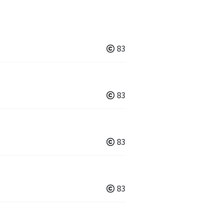
83
83
83
83