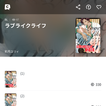
BL
67
ラブライクライフ
彩月ユリィ
(1)
330
(2)