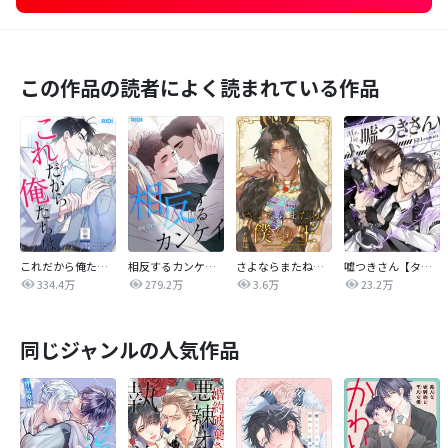
この作品の読者によく読まれている作品
これだから俺たちは
相反するカンケイ【改訂版】
さよならまたね、僕の王【タテヨミ】
嘘つきさん【タテヨミ】
334.4万
279.2万
3.6万
23.2万
同じジャンルの人気作品