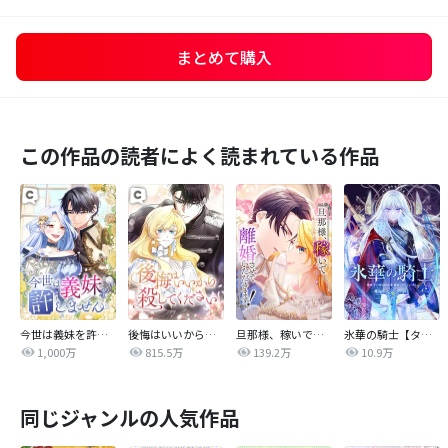
まとめて購入
この作品の読者によく読まれている作品
今世は義妹を許しません
後悔はいいから殺してください
旦那様、稼いで離婚させていただきます！
氷華の騎士【タテヨミ】
1,000万
815.5万
139.2万
10.9万
同じジャンルの人気作品