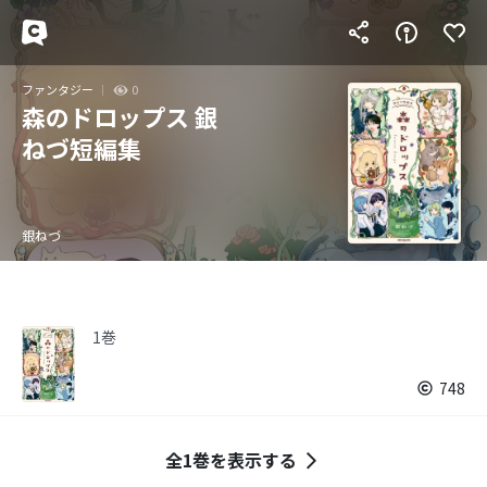
ファンタジー
0
森のドロップス 銀
ねづ短編集
銀ねづ
1巻
748
全1巻を表示する