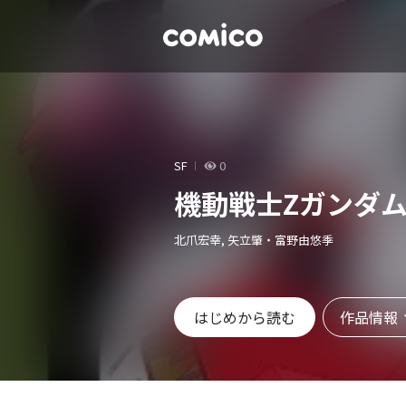
SF
0
機動戦士Zガンダム 
北爪宏幸, 矢立肇・富野由悠季
作品情報
はじめから読む