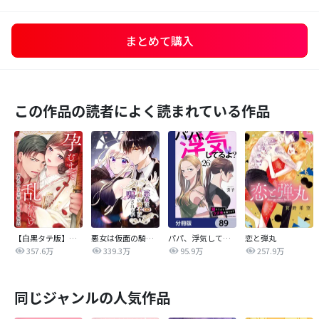
まとめて購入
この作品の読者によく読まれている作品
【白黒タテ版】孕むまで乱れいけ～身代わり花嫁と軍服の猛愛
悪女は仮面の騎士に騙されない
パパ、浮気してるよ？娘と二人でクズ夫を捨てます【分冊版】
恋と弾丸
357.6万
339.3万
95.9万
257.9万
同じジャンルの人気作品