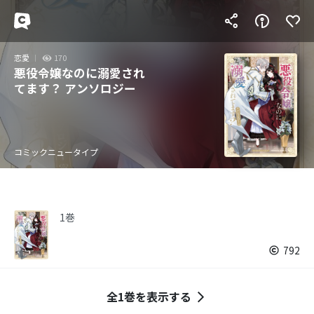
恋愛
170
悪役令嬢なのに溺愛され
てます？ アンソロジー
コミックニュータイプ
1巻
792
全1巻を表示する