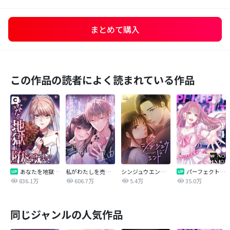
まとめて購入
この作品の読者によく読まれている作品
あなたを地獄に堕とすまで
私がわたしを売る理由
シンジュウエンド【タテヨミ】
パーフェクトグリッター
836.1万
606.7万
5.4万
35.0万
同じジャンルの人気作品