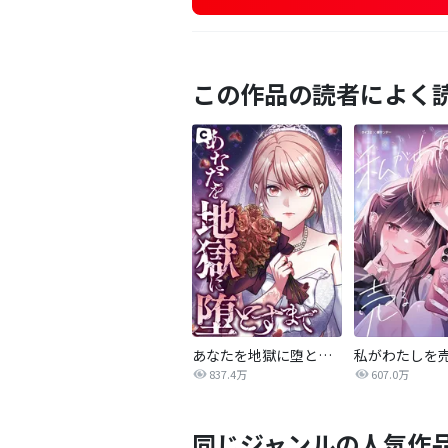
この作品の読者によく
あなたを地獄に堕とすまで
私がわたしを
837.4万
607.0万
同じジャンルの人気作