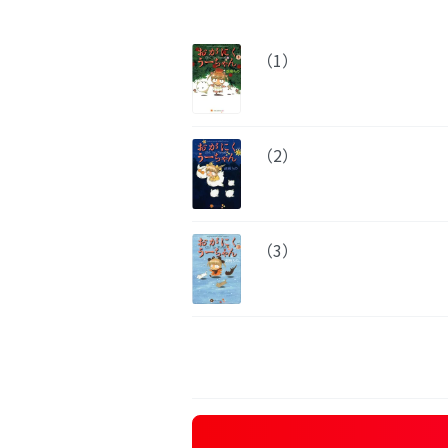
（1）
（2）
（3）