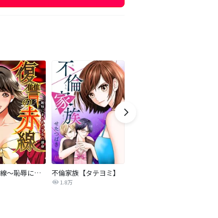
復讐の赤線～恥辱にまみれた少女の運命～【タテヨミ】
不倫家族【タテヨミ】
夫を社会的に抹殺する5つの方法
1.8万
629.6万