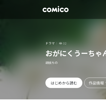
ドラマ
32
おがにくうーちゃ
胡桃ちの
作品情報
はじめから読む