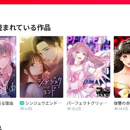
読まれている作品
売る理由
シンジュウエンド【タテヨミ】
パーフェクトグリッター
5.4万
35.2万
34.3万
品